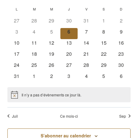
de
Sélectionnez
et
Calendrier
L
LUNDI
M
MARDI
M
MERCREDI
J
JEUDI
V
VENDREDI
S
SAMEDI
D
DIMANC
une
vue
naviga
27
28
29
30
31
1
2
de
date.
Év
3
4
5
6
7
8
de
9
Évènements
10
11
12
13
14
15
16
vues
17
18
19
20
21
22
23
Évène
24
25
26
27
28
29
30
31
1
2
3
4
5
6
Il n’y a pas d’évènements ce jour là.
Notice
Juil
Ce mois-ci
Sep
S’abonner au calendrier